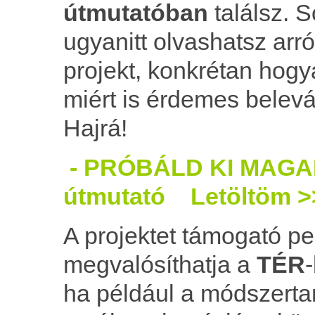
útmutatóban
találsz. S
ugyanitt olvashatsz arró
projekt, konkrétan hogya
miért is érdemes belevá
Hajrá!
- PRÓBÁLD KI MAGAD!
útmutató Letöltöm >
A projektet támogató p
megvalósíthatja a
TÉR
ha például a módszertan