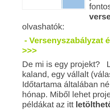
fonto
vers
olvashatók:
- Versenyszabályzat 
>>>
De mi is egy projekt? 
kaland, egy vállalt (vál
Időtartama általában n
hónap. Miből lehet proje
példákat az itt
letölthe