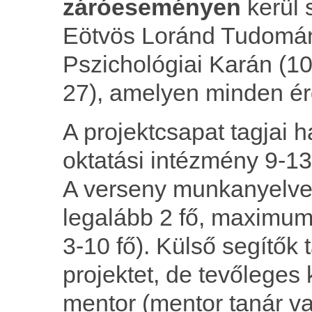
záróeseményen
kerül 
Eötvös Loránd Tudomá
Pszichológiai Karán (1
27), amelyen minden ér
A projektcsapat tagjai 
oktatási intézmény 9-13
A verseny munkanyelve
legalább 2 fő, maximum 
3-10 fő). Külső segítők 
projektet, de tevőlege
mentor (mentor tanár va