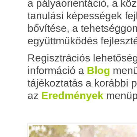
a pályaorientáció, a kö
tanulási képességek fej
bővítése, a tehetséggo
együttműködés fejleszté
Regisztrációs lehetősé
információ a
Blog
menüp
tájékoztatás a korábbi p
az
Eredmények
menüpo