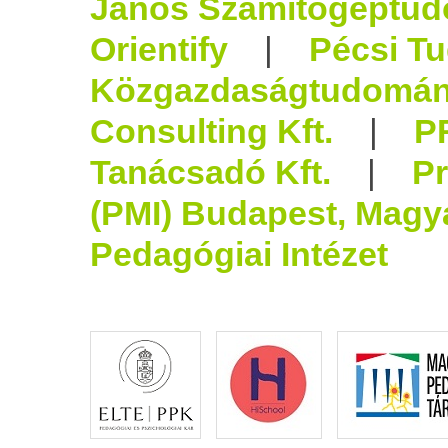
János Számítógéptud
Orientify
|
Pécsi T
Közgazdaságtudomán
Consulting Kft.
|
P
Tanácsadó Kft.
|
Pr
(PMI) Budapest, Magy
Pedagógiai Intézet