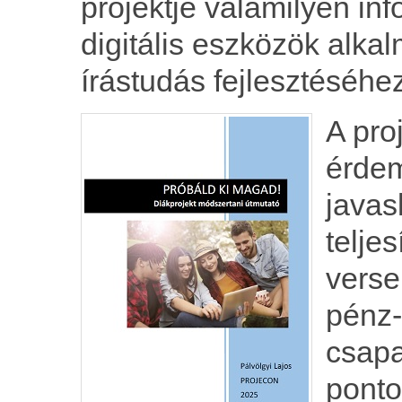
projektje valamilyen inf
digitális eszközök alkal
írástudás fejlesztéséhe
A pro
érdem
javas
telje
verse
pénz-
csapa
ponto