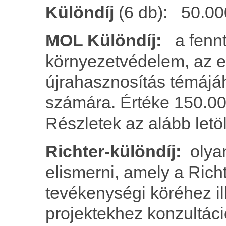
Különdíj
(6 db): 50.000
MOL Különdíj:
a fennt
környezetvédelem, az e
újrahasznosítás témájá
számára. Értéke 150.000
Részletek az alább letö
Richter-különdíj:
olyan
elismerni, amely a Rich
tevékenységi köréhez il
projektekhez konzultáci