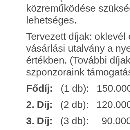
közreműködése szükség
lehetséges.
Tervezett díjak: oklevé
vásárlási utalvány a ny
értékben. (További díja
szponzoraink támogatás
Fődíj:
(1 db): 150.000
2. Díj:
(2 db): 120.000
3. Díj:
(3 db): 90.000 